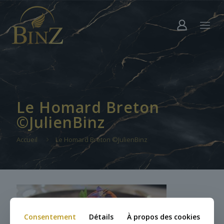
Le Homard Breton
©JulienBinz
Accueil
Le Homard Breton ©JulienBinz
Consentement
Détails
À propos des cookies