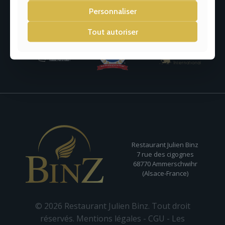
Personnaliser
Tout autoriser
Restaurant Julien Binz
7 rue des cigognes
68770 Ammerschwihr
(Alsace-France)
© 2026 Restaurant Julien Binz. Tout droit
réservés.
Mentions légales
-
CGU
-
Les