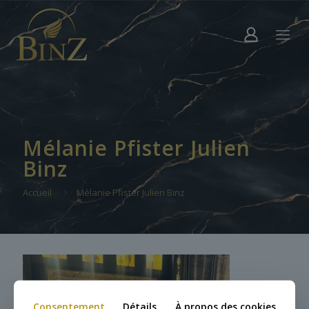
Mélanie Pfister Julien
Binz
Accueil
Mélanie Pfister Julien Binz
Consentement
Détails
À propos des cookies