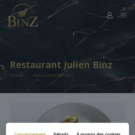
Restaurant Julien Binz
Accueil
Restaurant Julien Binz
Consentement
Détails
À propos des cookies