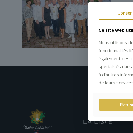
Consen
Ce site web uti
Nous utilisons d
fonctionnalités 
également des in
spécialisés dans 
à d'autres inform
de leurs services
Refus