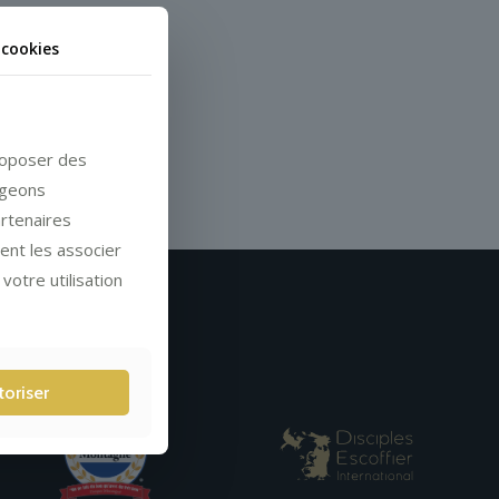
 cookies
proposer des
ageons
artenaires
vent les associer
votre utilisation
toriser