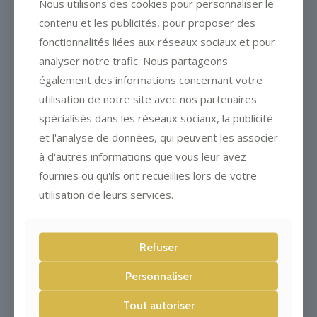
famille Kieny que nous côtoyons depuis
Nous utilisons des cookies pour personnaliser le
une vingtaine d’années. Car rendre
contenu et les publicités, pour proposer des
hommage à ce grand cuisinier est un
honneur et un devoir. Faire connaitre et
fonctionnalités liées aux réseaux sociaux et pour
partager ses valeurs, placer au cœur du
analyser notre trafic. Nous partageons
projet la formation et la transmission,
également des informations concernant votre
contribue à faire vivre sa mémoire
culinaire .
utilisation de notre site avec nos partenaires
spécialisés dans les réseaux sociaux, la publicité
et l'analyse de données, qui peuvent les associer
à d'autres informations que vous leur avez
fournies ou qu'ils ont recueillies lors de votre
utilisation de leurs services.
Refuser
Personnaliser
Tout autoriser