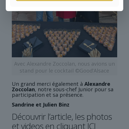
Avec Alexandre Zoccolan, nous avions un
stand pour le cocktail ©Good’Alsace
Un grand merci également à
Alexandre
Zoccolan
, notre sous-chef Junior pour sa
participation et sa présence.
Sandrine et Julien Binz
Découvrir l’article, les photos
et videos
en cliquant ICI