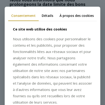
prolongeons la date limite des bons
cadeaux.
Consentement
Détails
À propos des cookies
Vous pourrez venir en bénéficier dès
notre ré-ouverture officielle. Nous
sommes ravis et impatients de vous ré-
Ce site web utilise des cookies
accueillir.
Vous serez informés par le Président de
Nous utilisons des cookies pour personnaliser le
la République ou le Premier Ministre lors
contenu et les publicités, pour proposer des
d’une conférence de presse télévisée.
fonctionnalités liées aux réseaux sociaux et pour
Dès que la date sera connue, merci de
analyser notre trafic. Nous partageons
nous contacter dans les meilleurs délais
au
03 89 22 98 23
pour confirmer votre
également des informations concernant votre
réservation
utilisation de notre site avec nos partenaires
Au plaisir de vous recevoir chez nous
spécialisés dans les réseaux sociaux, la publicité
et l'analyse de données, qui peuvent les associer
Sandrine et Julien Binz
à d'autres informations que vous leur avez
fournies ou qu'ils ont recueillies lors de votre
utilisation de leurs services.