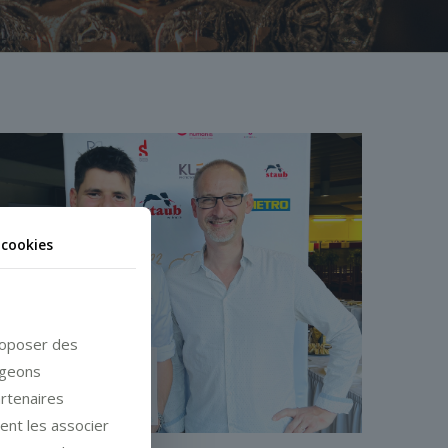
 cookies
proposer des
ageons
artenaires
vent les associer