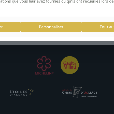
ations que vous leur avez fournies ou qu'ils ont recueillies lors de 
Alexandre Zoccolan est
.
l’Alsacien de la semaine
er
Personnaliser
Tout au