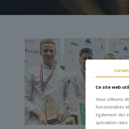
Consen
Ce site web uti
Nous utilisons d
fonctionnalités 
également des in
spécialisés dans 