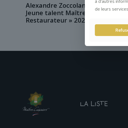
à d'autres inform
Alexandre Zoccolan est le «
de leurs services
Jeune talent Maître
Restaurateur » 2022
Refus