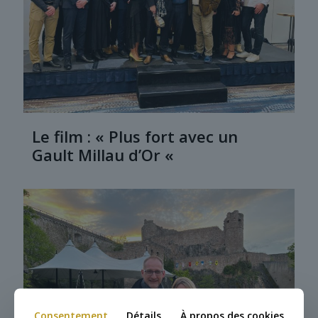
Le film : « Plus fort avec un
Gault Millau d’Or «
Consentement
Détails
À propos des cookies