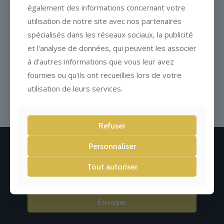
également des informations concernant votre
utilisation de notre site avec nos partenaires
spécialisés dans les réseaux sociaux, la publicité
et l'analyse de données, qui peuvent les associer
à d'autres informations que vous leur avez
Menu de Pâques proposé les 2,
fournies ou qu'ils ont recueillies lors de votre
3 et 4 avril 2021
utilisation de leurs services.
Refuser
Personnaliser
Newsletter
Tout autoriser