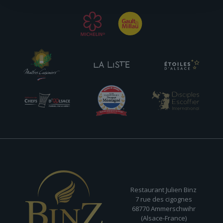
Restaurant Julien Binz
7 rue des cigognes
68770 Ammerschwihr
(Alsace-France)