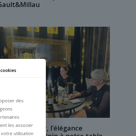
Gault&Millau
 cookies
proposer des
ageons
artenaires
vent les associer
Mélanie Pfister, l’élégance
votre utilisation
précise au féminin à notre table