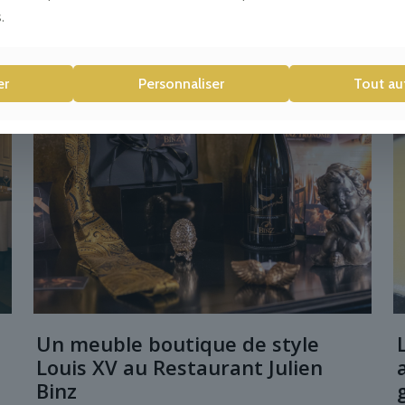
.
er
Personnaliser
Tout au
Un meuble boutique de style
Louis XV au Restaurant Julien
Binz