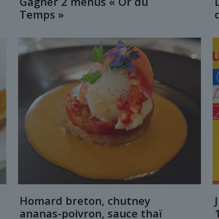
Gagner 2 menus « Or du
Temps »
Homard breton, chutney
ananas-poivron, sauce thaï