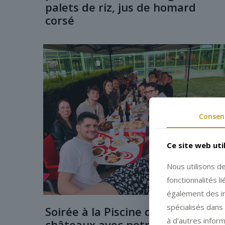
palets de riz, jus de homard
corsé
Consen
Ce site web uti
Nous utilisons d
fonctionnalités 
également des in
spécialisés dans 
Soirée à la Piscine des Trois
à d'autres inform
châteaux avec notre équipe