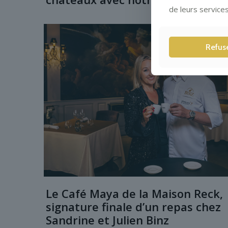
de leurs services
Refus
Le Café Maya de la Maison Reck,
signature finale d’un repas chez
Sandrine et Julien Binz