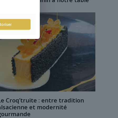
toriser
Le Croq’truite : entre tradition
alsacienne et modernité
gourmande