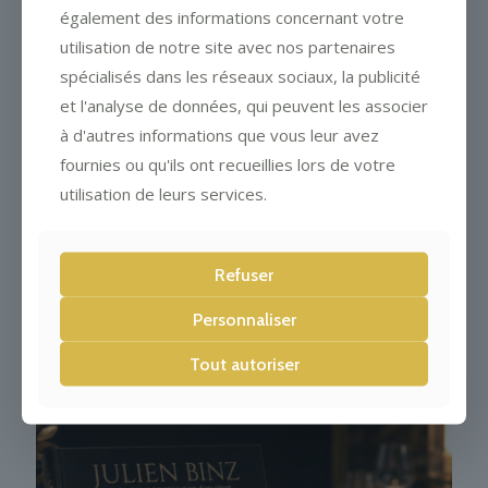
également des informations concernant votre
utilisation de notre site avec nos partenaires
spécialisés dans les réseaux sociaux, la publicité
et l'analyse de données, qui peuvent les associer
à d'autres informations que vous leur avez
fournies ou qu'ils ont recueillies lors de votre
utilisation de leurs services.
Le Restaurant Julien Binz
recrute un(e) assistant(e)
Refuser
maître d’hôtel
Personnaliser
Tout autoriser