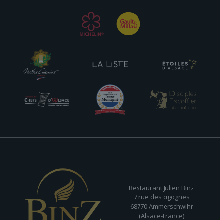
Restaurant Julien Binz
7 rue des cigognes
68770 Ammerschwihr
(Alsace-France)