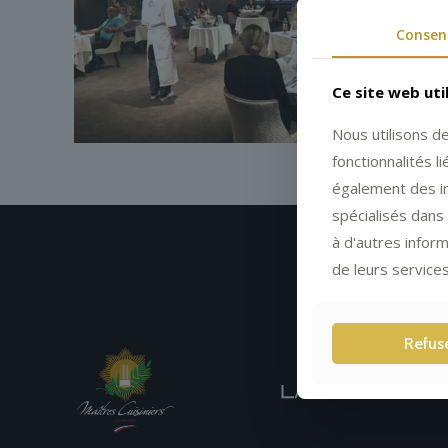
Consen
Ce site web uti
Nous utilisons d
fonctionnalités 
également des in
spécialisés dans 
à d'autres inform
de leurs services
Refus