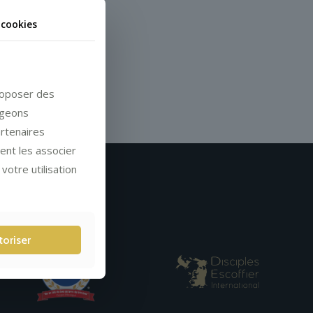
 cookies
proposer des
ageons
artenaires
vent les associer
votre utilisation
toriser